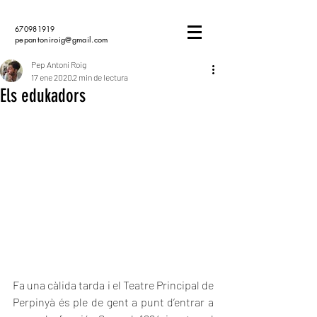
670981919
pepantoniroig@gmail.com
Pep Antoni Roig
17 ene 2020
2 min de lectura
Els edukadors
Fa una càlida tarda i el Teatre Principal de 
Perpinyà és ple de gent a punt d’entrar a 