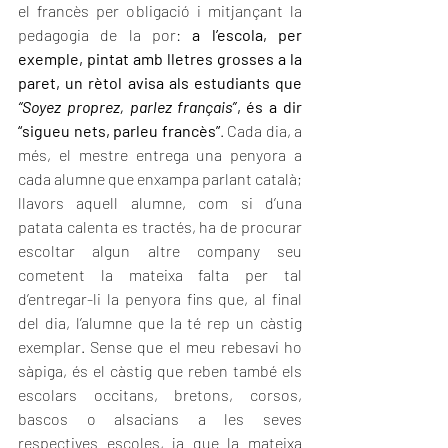
el francès per obligació i mitjançant la 
pedagogia de la por: 
a l’escola, per 
exemple, pintat amb lletres grosses a la 
paret, un rètol avisa als estudiants que 
“Soyez proprez, parlez français”
, és a dir 
“sigueu nets, parleu francès”
. Cada dia, a 
més, el mestre entrega una penyora a 
cada alumne que enxampa parlant català; 
llavors aquell alumne, com si d’una 
patata calenta es tractés, ha de procurar 
escoltar algun altre company seu 
cometent la mateixa falta per tal 
d’entregar-li la penyora fins que, al final 
del dia, l’alumne que la té rep un càstig 
exemplar. Sense que el meu rebesavi ho 
sàpiga, és el càstig que reben també els 
escolars occitans, bretons, corsos, 
bascos o alsacians a les seves 
respectives escoles, ja que la mateixa 