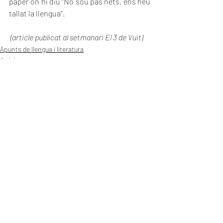
paper on hi diu “No sou pas nets, ens heu 
tallat la llengua”.
(article publicat al setmanari El 3 de Vuit)
Apunts de llengua i literatura
Articles a premsa
Entradas recientes
Ver todo