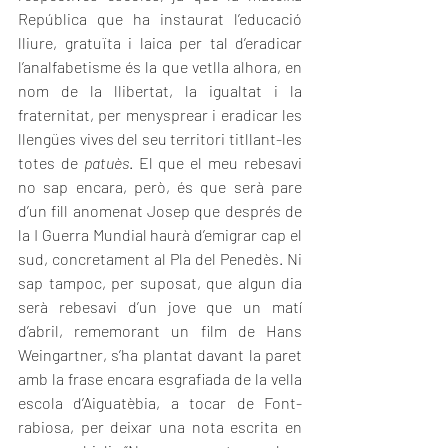
República que ha instaurat l’educació 
lliure, gratuïta i laica per tal d’eradicar 
l’analfabetisme és la que vetlla alhora, en 
nom de la llibertat, la igualtat i la 
fraternitat, per menysprear i eradicar les 
llengües vives del seu territori titllant-les 
totes de 
patuès
. El que el meu rebesavi 
no sap encara, però, és que serà pare 
d’un fill anomenat Josep que després de 
la I Guerra Mundial haurà d’emigrar cap el 
sud, concretament al Pla del Penedès. Ni 
sap tampoc, per suposat, que algun dia 
serà rebesavi d’un jove que un matí 
d’abril, rememorant un film de Hans 
Weingartner, s’ha plantat davant la paret 
amb la frase encara esgrafiada de la vella 
escola d’Aiguatèbia, a tocar de Font-
rabiosa, per deixar una nota escrita en 