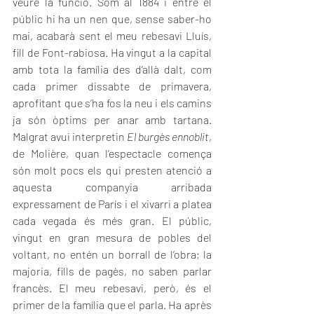
veure la funció. Som al 1884 i entre el 
públic hi ha un nen que, sense saber-ho 
mai, acabarà sent el meu rebesavi Lluís, 
fill de Font-rabiosa. Ha vingut a la capital 
amb tota la família des d’allà dalt, com 
cada primer dissabte de primavera, 
aprofitant que s’ha fos la neu i els camins 
ja són òptims per anar amb tartana. 
Malgrat avui interpretin 
El burgès ennoblit
, 
de Molière, quan l’espectacle comença 
són molt pocs els qui presten atenció a 
aquesta companyia arribada 
expressament de París i el xivarri a platea 
cada vegada és més gran. El públic, 
vingut en gran mesura de pobles del 
voltant, no entén un borrall de l’obra; la 
majoria, fills de pagès, no saben parlar 
francès. El meu rebesavi, però, és el 
primer de la família que el parla. Ha après 