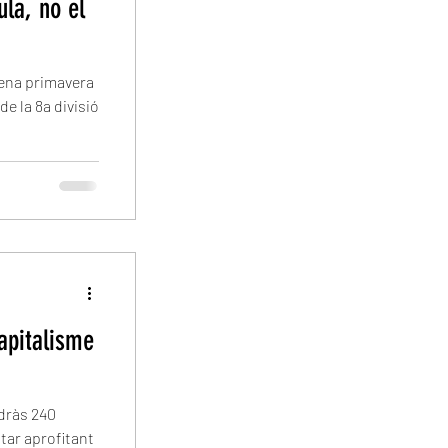
ula, no el
lena primavera
e la 8a divisió
capitalisme
dràs 240
star aprofitant