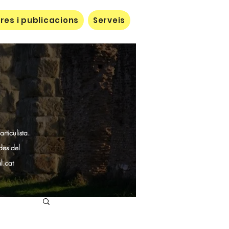
res i publicacions
Serveis
ticulista.
des del
l.cat