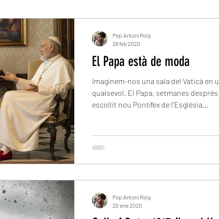
Pep Antoni Roig
28 feb 2020
El Papa està de moda
Imaginem-nos una sala del Vaticà en u
qualsevol. El Papa, setmanes després 
escollit nou Pontífex de l’Església...
Pep Antoni Roig
20 ene 2020