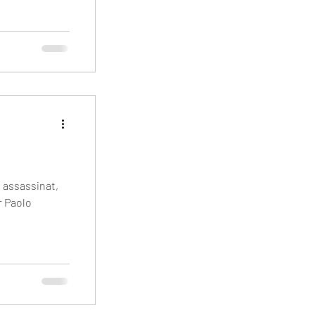
.
 assassinat,
r Paolo