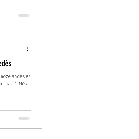
edès
 neozelandès es
del cava”. Més