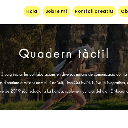
Hola
Sobre mi
Portfoli creatiu
Ob
Quadern tàctil
3 vaig iniciar les col·laboracions en diversos mitjans de comunicació com a ar
s d'escriure a mitjans com El 3 de Vuit, Time Out BCN, Núvol o Negratinta, 
re de 2019 sóc redactor a La Llança, suplement cultural del diari ElNaciona