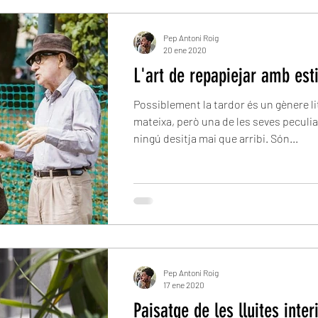
Pep Antoni Roig
20 ene 2020
L'art de repapiejar amb esti
Possiblement la tardor és un gènere lit
mateixa, però una de les seves peculia
ningú desitja mai que arribi. Són...
Pep Antoni Roig
17 ene 2020
Paisatge de les lluites inter