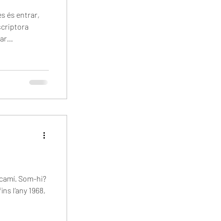
s és entrar,
scriptora
r...
 camí. Som-hi?
ns l’any 1968,