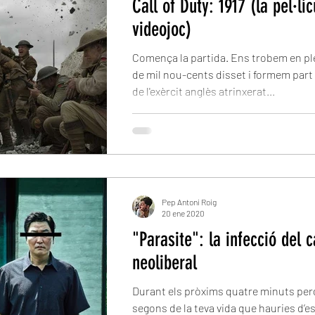
Call of Duty: 1917 (la pel·líc
videojoc)
Comença la partida. Ens trobem en p
de mil nou-cents disset i formem part d
de l'exèrcit anglès atrinxerat...
Pep Antoni Roig
20 ene 2020
"Parasite": la infecció del 
neoliberal
Durant els pròxims quatre minuts per
segons de la teva vida que hauries d’e