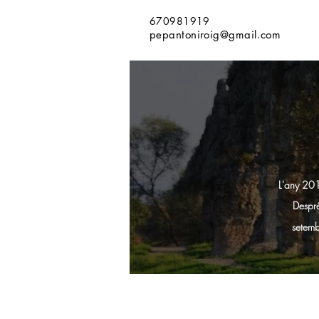
670981919
pepantoniroig@gmail.com
L'any 201
Despré
setemb