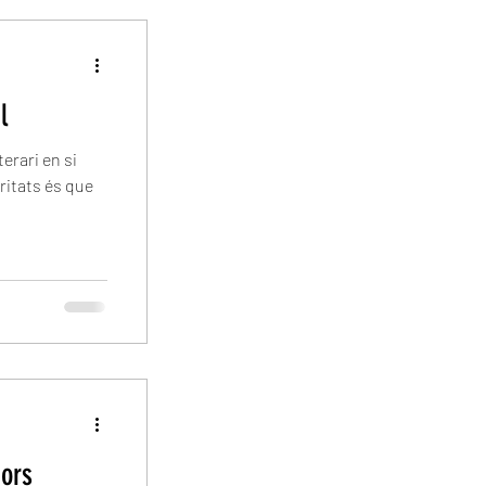
l
erari en si
ritats és que
iors