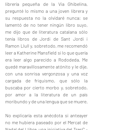
librería pequeña de la Via Ghibelina, 
pregunté lo mismo a una joven librera y 
su respuesta no la olvidaré nunca: se 
lamentó de no tener ningún libro suyo, 
me dijo que de literatura catalana sólo 
tenía libros de Jordi de Sant Jordi i 
Ramon Llull y, sobretodo, me recomendó 
leer a Katherine Mansfield si lo que quería 
era leer algo parecido a Rododeda. Me 
quedé maravillosamente atónito y le dije, 
con una sonrisa vergonzosa y una voz 
cargada de friquismo, que sólo la 
buscaba por cierto morbo y, sobretodo, 
por amor a la literatura de un país 
moribundo y de una lengua que se muere.
No explicaría esta anécdota si anteayer 
no me hubiera paseado por el Mercat de 
Nadal del Llibre, una iniciativa del TresC -