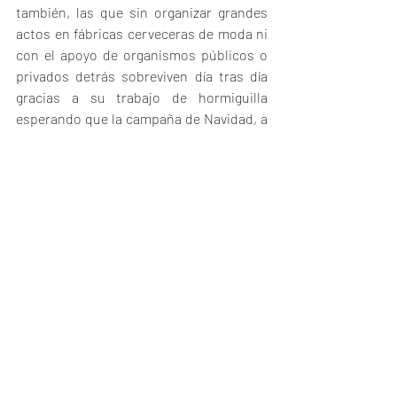
también, las que sin organizar grandes 
actos en fábricas cerveceras de moda ni 
con el apoyo de organismos públicos o 
privados detrás sobreviven día tras día 
gracias a su trabajo de hormiguilla 
esperando que la campaña de Navidad, a 
poder ser, les de el aire necesario para 
seguir fieles a ese idealismo irracional 
que las hace únicas y insustituibles.
Volviendo de nuevo a mis años mozos, 
escribiendo esta crónica he recordadomi 
primer día de trabajo en la librería dónde 
hice las prácticas universitarias, en plena 
crisis económica y con el negocio 
editorial amenazado de muerte debido al 
auge del libro electrónico o las 
plataformas digitales. Ese día mi jefe me 
dijo que “el secreto para ser un buen 